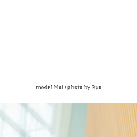
𝕞𝕠𝕕𝕖𝕝 𝕄𝕒𝕚 / 𝕡𝕙𝕠𝕥𝕠 𝕓𝕪 ℝ𝕪𝕠