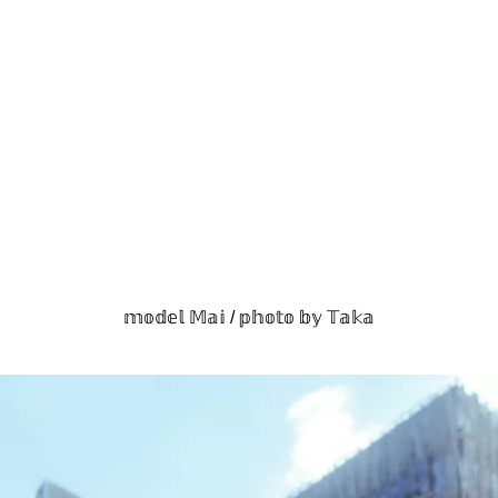
𝕞𝕠𝕕𝕖𝕝 𝕄𝕒𝕚 / 𝕡𝕙𝕠𝕥𝕠 𝕓𝕪 𝕋𝕒𝕜𝕒